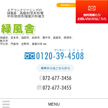
エアコンクリーニングの
緑風舎 高槻市/茨木市/豊
中市/吹田市/寝屋川市/枚方
高槻市、茨木市、池田市、吹田市、豊中市、箕面市、摂津市、
枚方市
守口市、門真市、交野市、寝屋川市 etc
MENU