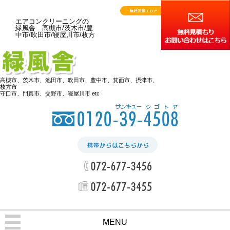
エアコンクリーニングの
緑風舎 高槻市/茨木市/豊
中市/吹田市/寝屋川市/枚方
高槻市、茨木市、池田市、吹田市、豊中市、箕面市、摂津市、
枚方市
守口市、門真市、交野市、寝屋川市 etc
MENU