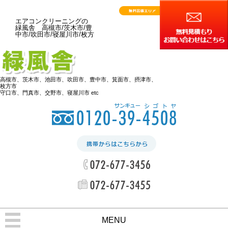
エアコンクリーニングの
緑風舎 高槻市/茨木市/豊
中市/吹田市/寝屋川市/枚方
高槻市、茨木市、池田市、吹田市、豊中市、箕面市、摂津市、
枚方市
守口市、門真市、交野市、寝屋川市 etc
MENU